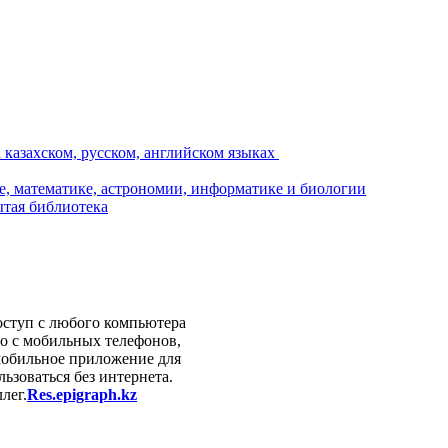
оступ с любого компьютера
бо с мобильных телефонов,
 мобильное приложение для
ьзоваться без интернета.
лег.
Res.epigraph.kz