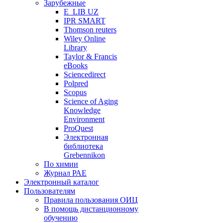
Зарубежные
E_LIB UZ
IPR SMART
Thomson reuters
Wiley Online
Library
Taylor & Francis
eBooks
Sciencedirect
Polpred
Scopus
Science of Aging
Knowledge
Environment
ProQuest
Электронная
библиотека
Grebennikon
По химии
Журнал РАЕ
Электронный каталог
Пользователям
Правила пользования ОИЦ
В помощь дистанционному
обучению