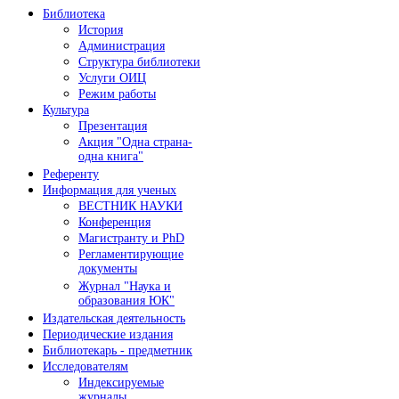
Библиотека
История
Администрация
Структура библиотеки
Услуги ОИЦ
Режим работы
Культура
Презентация
Акция "Одна страна-
одна книга"
Референту
Информация для ученых
ВЕСТНИК НАУКИ
Конференция
Магистранту и PhD
Регламентирующие
документы
Журнал "Наука и
образования ЮК"
Издательская деятельность
Периодические издания
Библиотекарь - предметник
Исследователям
Индексируемые
журналы