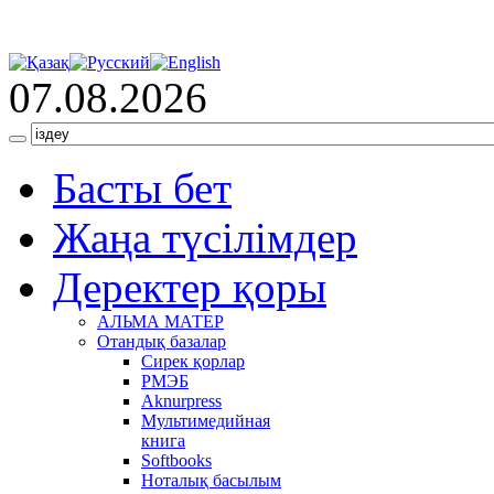
07.08.2026
Басты бет
Жаңа түсілімдер
Деректер қоры
АЛЬМА МАТЕР
Отандық базалар
Сирек қорлар
РМЭБ
Аknurpress
Мультимедийная
книга
Softbooks
Ноталық басылым