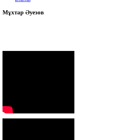
кітаптар
Мұхтар
Әуезов
Президенттің жолдауы