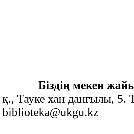
Біздің мекен жайы
қ., Тауке хан данғылы, 5. 
biblioteka@ukgu.kz