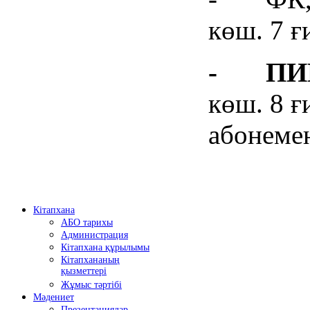
көш. 7 ғ
-
ПИ
көш. 8 ғ
абонемен
Кітапхана
АБО тарихы
Администрация
Кітапхана құрылымы
Кітапхананың
қызметтері
Жұмыс тәртібі
Мәдениет
Презентациялар