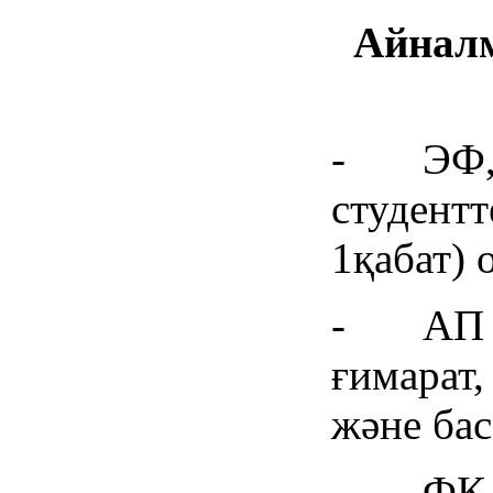
Айналм
- ЭФ, 
студентт
1қабат) 
- АП ст
ғимарат,
және бас
- ФК, Е