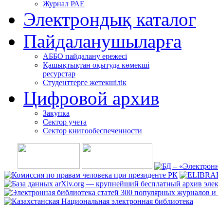
Журнал РАЕ
Электрондық каталог
Пайдаланушыларға
АББО пайдалану ережесі
Қашықтықтан оқытуда көмекші
ресурстар
Студенттерге жетекшілік
Цифровой архив
Закупка
Сектор учета
Сектор книгообеспеченности