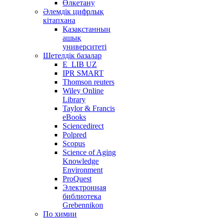
Өлкетану
Әлемдік цифрлық
кітапхана
Қазақстанның
ашық
университеті
Шетелдік базалар
E_LIB UZ
IPR SMART
Thomson reuters
Wiley Online
Library
Taylor & Francis
eBooks
Sciencedirect
Polpred
Scopus
Science of Aging
Knowledge
Environment
ProQuest
Электронная
библиотека
Grebennikon
По химии