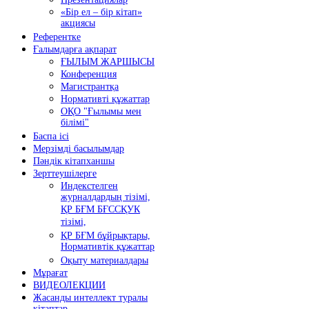
«Бір ел – бір кітап»
акциясы
Референтке
Ғалымдарға ақпарат
ҒЫЛЫМ ЖАРШЫСЫ
Конференция
Магистрантқа
Нормативті құжаттар
ОҚО "Ғылымы мен
білімі"
Баспа ісі
Мерзімді басылымдар
Пәндік кітапханшы
Зерттеушілерге
Индекстелген
журналдардың тізімі,
ҚР БҒМ БҒССҚУК
тізімі,
ҚР БҒМ бұйрықтары,
Нормативтік құжаттар
Оқыту материалдары
Мұрағат
ВИДЕОЛЕКЦИИ
Жасанды интеллект туралы