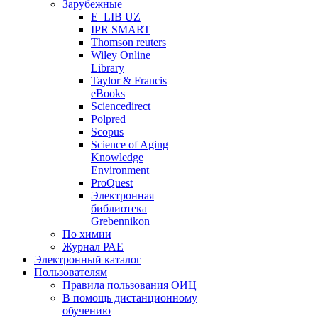
Зарубежные
E_LIB UZ
IPR SMART
Thomson reuters
Wiley Online
Library
Taylor & Francis
eBooks
Sciencedirect
Polpred
Scopus
Science of Aging
Knowledge
Environment
ProQuest
Электронная
библиотека
Grebennikon
По химии
Журнал РАЕ
Электронный каталог
Пользователям
Правила пользования ОИЦ
В помощь дистанционному
обучению