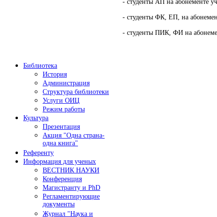
- студенты АП на абонементе уче
- студенты ФК, ЕП, на абонемент
- студенты ПИК, ФИ на абонемен
Библиотека
История
Администрация
Структура библиотеки
Услуги ОИЦ
Режим работы
Культура
Презентация
Акция "Одна страна-
одна книга"
Референту
Информация для ученых
ВЕСТНИК НАУКИ
Конференция
Магистранту и PhD
Регламентирующие
документы
Журнал "Наука и