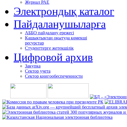
Журнал РАЕ
Электрондық каталог
Пайдаланушыларға
АББО пайдалану ережесі
Қашықтықтан оқытуда көмекші
ресурстар
Студенттерге жетекшілік
Цифровой архив
Закупка
Сектор учета
Сектор книгообеспеченности