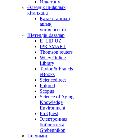
Өлкетану
Әлемдік цифрлық
кітапхана
Қазақстанның
ашық
университеті
Шетелдік базалар
E_LIB UZ
IPR SMART
Thomson reuters
Wiley Online
Library
Taylor & Francis
eBooks
Sciencedirect
Polpred
Scopus
Science of Aging
Knowledge
Environment
ProQuest
Электронная
библиотека
Grebennikon
По химии