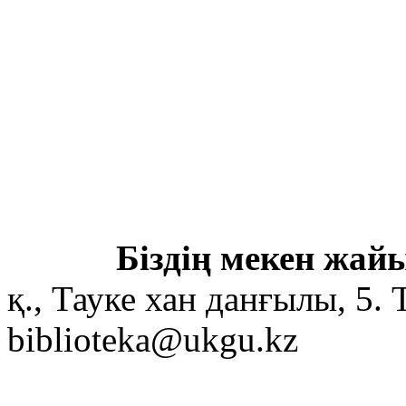
Біздің мекен жайы
қ., Тауке хан данғылы, 5. 
biblioteka@ukgu.kz