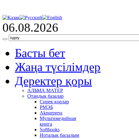
06.08.2026
Басты бет
Жаңа түсілімдер
Деректер қоры
АЛЬМА МАТЕР
Отандық базалар
Сирек қорлар
РМЭБ
Аknurpress
Мультимедийная
книга
Softbooks
Ноталық басылым