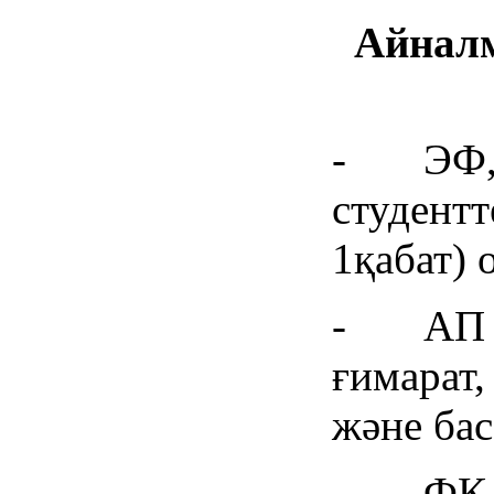
Айналм
- ЭФ, 
студентт
1қабат) 
- АП ст
ғимарат,
және бас
- ФК, Е