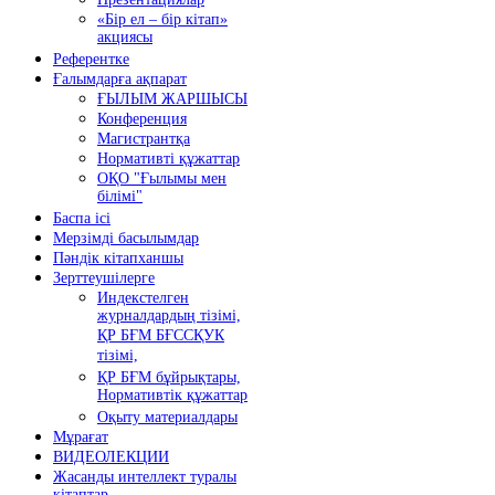
«Бір ел – бір кітап»
акциясы
Референтке
Ғалымдарға ақпарат
ҒЫЛЫМ ЖАРШЫСЫ
Конференция
Магистрантқа
Нормативті құжаттар
ОҚО "Ғылымы мен
білімі"
Баспа ісі
Мерзімді басылымдар
Пәндік кітапханшы
Зерттеушілерге
Индекстелген
журналдардың тізімі,
ҚР БҒМ БҒССҚУК
тізімі,
ҚР БҒМ бұйрықтары,
Нормативтік құжаттар
Оқыту материалдары
Мұрағат
ВИДЕОЛЕКЦИИ
Жасанды интеллект туралы