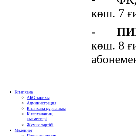
көш. 7 ғ
-
ПИ
көш. 8 ғ
абонемен
Кітапхана
АБО тарихы
Администрация
Кітапхана құрылымы
Кітапхананың
қызметтері
Жұмыс тәртібі
Мәдениет
Презентациялар