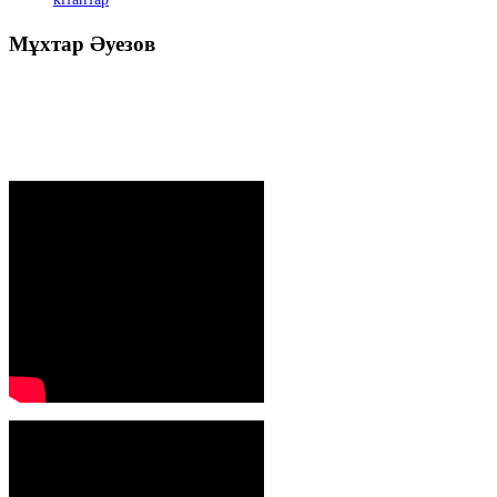
кітаптар
Мұхтар
Әуезов
Президенттің жолдауы