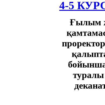
4-5 КУР
Ғылым жә
қамтамас
проректор
қалыпта
бойынша
туралы 
декана