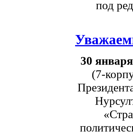
под ре
Уважаем
30 января 
(7-корп
Президента
Нурсулт
«Стра
политичес