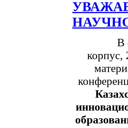
УВАЖА
НАУЧНО
В фонд
корпус, 
матери
конферен
Казахс
инновацио
образован