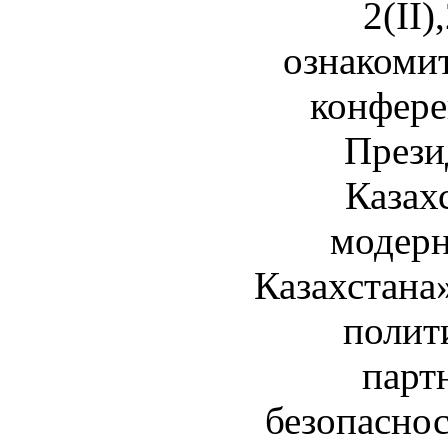
2(II)
ознакомит
конфере
Прези
Казах
модерн
Казахстана
полит
парт
безопасно