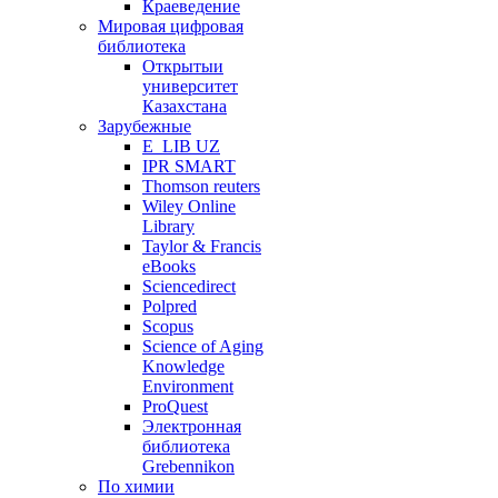
Краеведение
Мировая цифровая
библиотека
Открытыи
университет
Казахстана
Зарубежные
E_LIB UZ
IPR SMART
Thomson reuters
Wiley Online
Library
Taylor & Francis
eBooks
Sciencedirect
Polpred
Scopus
Science of Aging
Knowledge
Environment
ProQuest
Электронная
библиотека
Grebennikon
По химии