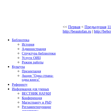
<<
Первая
<
Предыдущая
11
http://beautofan.ru
|
http://beho
Библиотека
История
Администрация
Структура библиотеки
Услуги ОИЦ
Режим работы
Культура
Презентация
Акция "Одна страна-
одна книга"
Референту
Информация для ученых
ВЕСТНИК НАУКИ
Конференция
Магистранту и PhD
Регламентирующие