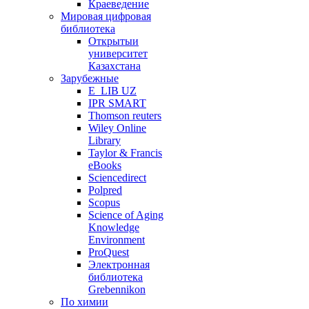
Краеведение
Мировая цифровая
библиотека
Открытыи
университет
Казахстана
Зарубежные
E_LIB UZ
IPR SMART
Thomson reuters
Wiley Online
Library
Taylor & Francis
eBooks
Sciencedirect
Polpred
Scopus
Science of Aging
Knowledge
Environment
ProQuest
Электронная
библиотека
Grebennikon
По химии