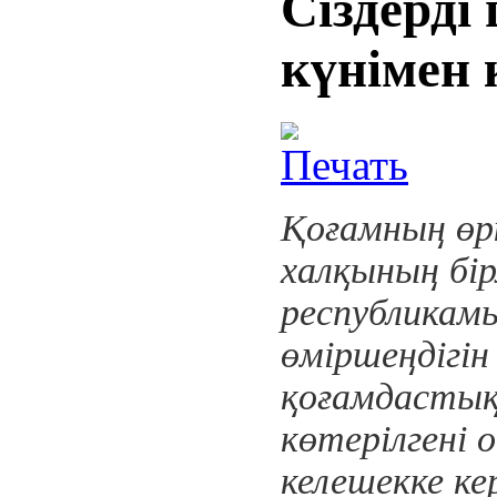
Сіздерді
күнімен
Қоғамның өр
халқының бір
республикам
өміршеңдігін
қоғамдастық
көтерілгені 
келешекке к