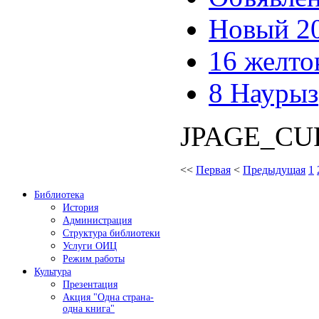
Новый 20
16 желто
8 Наурыз
JPAGE_CU
<<
Первая
<
Предыдущая
1
Библиотека
История
Администрация
Структура библиотеки
Услуги ОИЦ
Режим работы
Культура
Презентация
Акция "Одна страна-
одна книга"