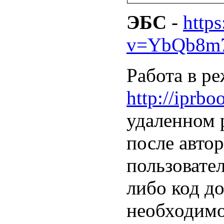
ЭБС
-
http
v=YbQb8m
Работа в р
http://iprbo
удаленном 
после авто
пользовате
либо код до
необходимо