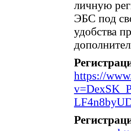
личную рег
ЭБС под св
удобства п
дополнител
Регистраци
https://www
v=DexSK_P
LF4n8byU
Регистраци