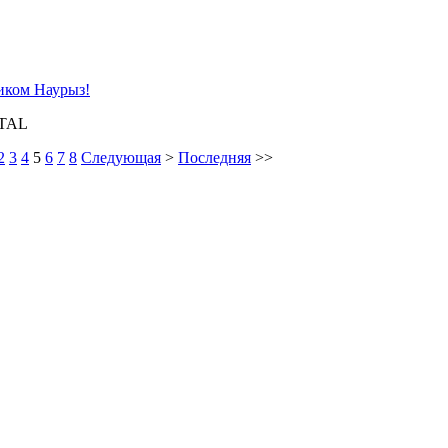
иком Наурыз!
TAL
2
3
4
5
6
7
8
Следующая
>
Последняя
>>