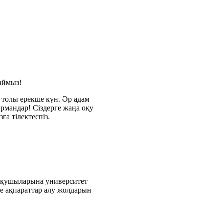
аймыз!
 толы ерекше күн. Әр адам
ырмандар! Сіздерге жаңа оқу
а тілектеспіз.
 оқушыларына университет
е ақпараттар алу жолдарын