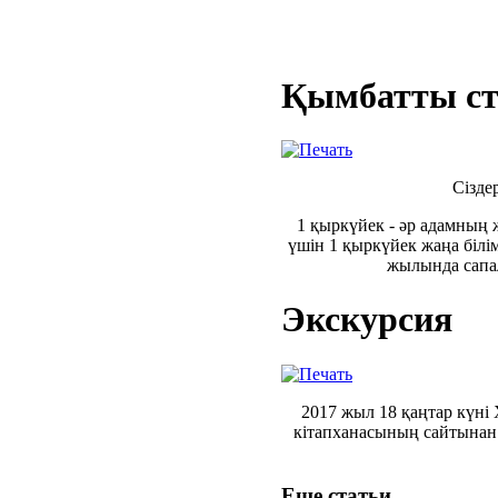
Қымбатты ст
Сізде
1 қыркүйек - әр адамның 
үшін 1 қыркүйек жаңа білі
жылында сапал
Экскурсия
2017 жыл 18 қаңтар күні
кітапханасының сайтынан 
Еще статьи...