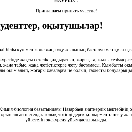
НАУРЫЗ".
Приглашаем принять участие!
уденттер, оқытушылар!
рді Білім күнімен және жаңа оқу жылының басталуымен құттықт
жүрегінде жақсы естелік қалдыратын, жарық та, жылы сезімдерге
м, жаңа табыс, жаңа жетістіктерге жету бастамасы. Қымбатты оқ
ы білім алып, жоғары бағаларға ие болып, табысты болуларыңызғ
 Химия-биология бағытындағы Назарбаев зияткерлік мектебінің
орын алған шетелдік толық мәтінді дерек қорлармен танысу жән
үйрететін экскурсия ұйымдастырылады.