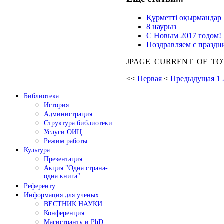
Құрметті оқырмандар
8 наурыз
С Новым 2017 годом!
Поздравляем с праздн
JPAGE_CURRENT_OF_TO
<<
Первая
<
Предыдущая
1
Библиотека
История
Администрация
Структура библиотеки
Услуги ОИЦ
Режим работы
Культура
Презентация
Акция "Одна страна-
одна книга"
Референту
Информация для ученых
ВЕСТНИК НАУКИ
Конференция
Магистранту и PhD