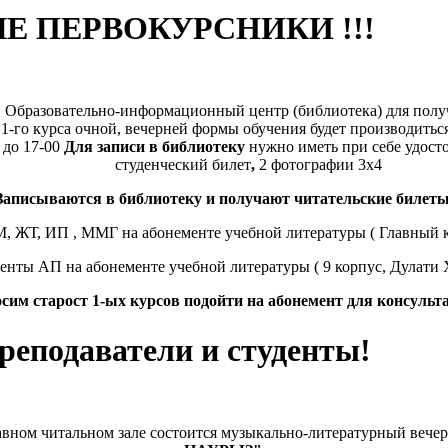
 ПЕРВОКУРСНИКИ !!!
 Образовательно-информационный центр (библиотека) для полу
 1-го курса очной, вечерней формы обучения будет производитьс
 до 17-00
Для записи в библиотеку
нужно иметь при себе удост
студенческий билет
,
2 фотографии 3х4
Записываются в библиотеку и получают читательские билет
, ЖТ, ИП , ММГ на абонементе учебной литературы ( Главный ко
денты АП на абонементе учебной литературы ( 9 корпус, Дулати Х
сим старост 1-ых курсов подойти на абонемент для консульт
еподаватели и студенты!
лавном читальном зале состоится музыкально-литературный вечер