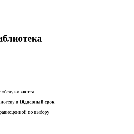
иблиотека
 обслуживаются.
лиотеку в
10дневный срок.
ь равноценной по выбору