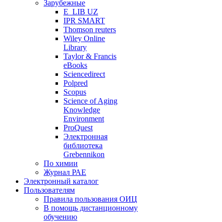
Зарубежные
E_LIB UZ
IPR SMART
Thomson reuters
Wiley Online
Library
Taylor & Francis
eBooks
Sciencedirect
Polpred
Scopus
Science of Aging
Knowledge
Environment
ProQuest
Электронная
библиотека
Grebennikon
По химии
Журнал РАЕ
Электронный каталог
Пользователям
Правила пользования ОИЦ
В помощь дистанционному
обучению