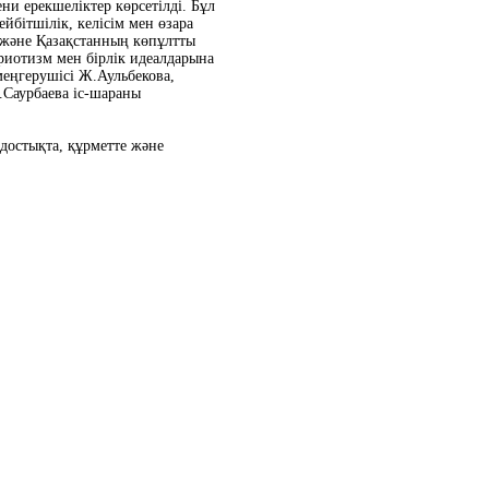
ни ерекшеліктер көрсетілді. Бұл
йбітшілік, келісім мен өзара
қ және Қазақстанның көпұлтты
триотизм мен бірлік идеалдарына
еңгерушісі Ж.Аульбекова,
Саурбаева іс-шараны
достықта, құрметте және