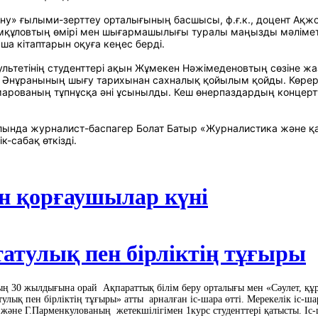
тану» ғылыми-зерттеу орталығының басшысы, ф.ғ.к., доцент Ақ
мқұловтың өмірі мен шығармашылығы туралы маңызды мәліметт
ша кітаптарын оқуға кеңес берді.
льтетінің студенттері ақын Жұмекен Нәжімеденовтың сөзіне жа
 Әнұранының шығу тарихынан сахналық қойылым қойды. Көрер
арованың тұпнұсқа әні ұсынылды. Кеш өнерпаздардың концерт
алында журналист-баспагер Болат Батыр «Журналистика және қ
к-сабақ өткізді.
н қорғаушылар күні
татулық пен бірліктің тұғыры
ң 30 жылдығына орай Ақпараттық білім беру орталығы мен «Сәулет, құр
тулық пен бірліктің тұғыры» атты арналған іс-шара өтті. Мерекелік іс-ша
және Г.Парменкулованың жетекшілігімен 1курс студенттері қатысты. Іс-