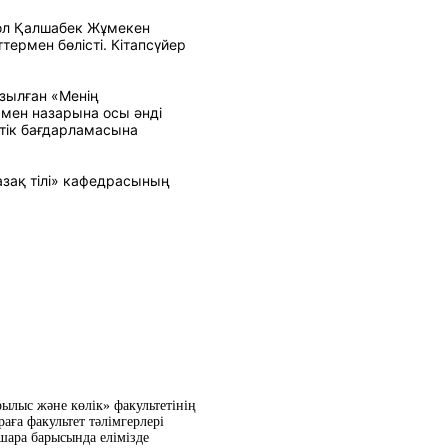
жол Қалшабек Жұмекен
ермен бөлісті. Кітапсүйер
зылған «Менің
мен назарына осы әнді
тік бағдарламасына
азақ тілі» кафедрасының
ылыс және көлік» факультетінің
раға факультет тәлімгерлері
шара барысында елімізде