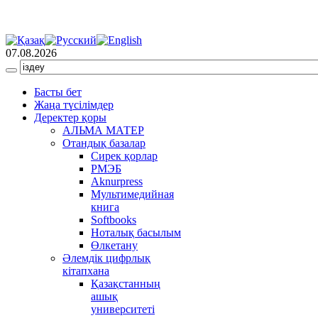
07.08.2026
Басты бет
Жаңа түсілімдер
Деректер қоры
АЛЬМА МАТЕР
Отандық базалар
Сирек қорлар
РМЭБ
Аknurpress
Мультимедийная
книга
Softbooks
Ноталық басылым
Өлкетану
Әлемдік цифрлық
кітапхана
Қазақстанның
ашық
университеті