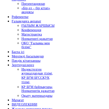
Презентациялар
«Бір ел – бір кітап»
акциясы
Референтке
Ғалымдарға ақпарат
ҒЫЛЫМ ЖАРШЫСЫ
Конференция
Магистрантқа
Нормативті құжаттар
ОҚО "Ғылымы мен
білімі"
Баспа ісі
Мерзімді басылымдар
Пәндік кітапханшы
Зерттеушілерге
Индекстелген
журналдардың тізімі,
ҚР БҒМ БҒССҚУК
тізімі,
ҚР БҒМ бұйрықтары,
Нормативтік құжаттар
Оқыту материалдары
Мұрағат
ВИДЕОЛЕКЦИИ
Жасанды интеллект туралы