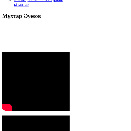
кітаптар
Мұхтар
Әуезов
Президенттің жолдауы