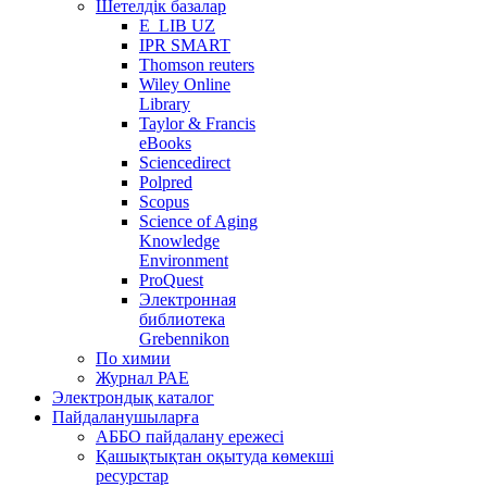
Шетелдік базалар
E_LIB UZ
IPR SMART
Thomson reuters
Wiley Online
Library
Taylor & Francis
eBooks
Sciencedirect
Polpred
Scopus
Science of Aging
Knowledge
Environment
ProQuest
Электронная
библиотека
Grebennikon
По химии
Журнал РАЕ
Электрондық каталог
Пайдаланушыларға
АББО пайдалану ережесі
Қашықтықтан оқытуда көмекші
ресурстар