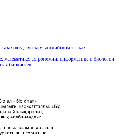
 ел – бір кітап»
шылығы насихатталды. «Бір
 қоңыр» Халықаралық
калық әдеби-мәдени
здың асыл азаматтарының
журналының тарихына,