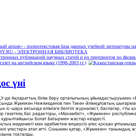
қос үні
ҚУ-де Ақпараттық білім беру орталығының ұйымдастыруымен «Бір
сында Жұмекен Нәжімеденов пен Тәкен Әлімқұловтың шығарма
атын іс-шара аясында елімізге белгілі журналист, баспагер, «Үш
ер газетінің бас редакторы, «Махамбет», «Жұмекен» республи
ұрылтайшысы Болат Батырмен жастар кездесті.
ақтың мәдениеті мен әдебиетіне өлшеусіз үлес қосқан ұлтымы
елі үлестерін атап өтті. Сонымен қатар, «Жұмекен» танымдық 
зына тоқталды.