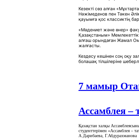
Кезекті сөз алған «Мұхтар
Нәжімеденов пен Тәкен Әлі
қауымға қос классиктің бар
«Мәдениет және өнер» факу
Қазақстаным» Мемлекеттік
алғаш орындаған Жамал Ом
жалғасты.
Кездесу кешінен соң оқу з
болашақ тілшілеріне шеберлі
7 мамыр Ота
Ассамблея – 
Қазақстан халқы Ассамблеясыны
студенттерімен «Ассамблея – та
А.Дарибаева, Г.Абдурахманова 