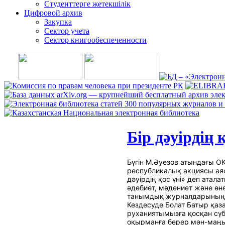
Студенттерге жетекшілік
Цифровой архив
Закупка
Сектор учета
Сектор книгообеспеченности
Бір дәуірдің 
Бүгін М.Әуезов атындағы О
республикалық акциясы ая
дәуірдің қос үні» деп атал
әдебиет, мәдениет және өн
танымдық журналдарының қ
Кездесуде Болат Батыр қаз
руханиятымызға қосқан сүб
оқырманға берер мән-маңы