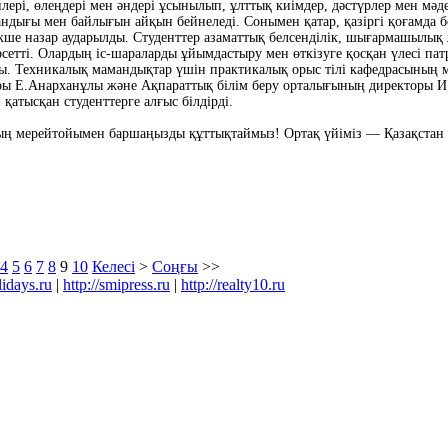
ері, өлеңдері мен әндері ұсынылып, ұлттық киімдер, дәстүрлер мен мәде
ндығы мен байлығын айқын бейнеледі. Сонымен қатар, қазіргі қоғамда бе
ерекше назар аударылды. Студенттер азаматтық белсенділік, шығармашылы
рсетті. Олардың іс-шараларды ұйымдастыру мен өткізуге қосқан үлесі па
ы. Техникалық мамандықтар үшін практикалық орыс тілі кафедрасының м
ы Е.Анарханұлы және Ақпараттық білім беру орталығының директоры И.
қатысқан студенттерге алғыс білдірді.
ың мерейтойымен баршаңызды құттықтаймыз! Ортақ үйіміз — Қазақстан 
4
5
6
7
8
9
10
Келесі
>
Соңғы
>>
lidays.ru
|
http://smipress.ru
|
http://realty10.ru