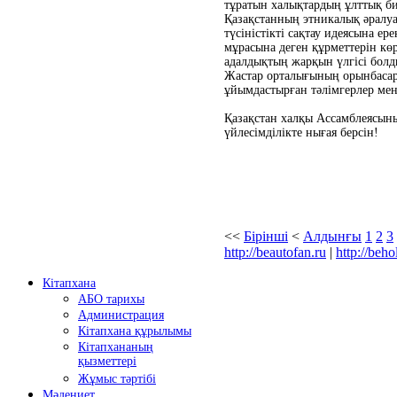
тұратын халықтардың ұлттық бил
Қазақстанның этникалық әралуа
түсіністікті сақтау идеясына 
мұрасына деген құрметтерін кө
адалдықтың жарқын үлгісі болд
Жастар орталығының орынбасар
ұйымдастырған тәлімгерлер мен 
Қазақстан халқы Ассамблеясын
үйлесімділікте нығая берсін!
<<
Бірінші
<
Алдынғы
1
2
3
http://beautofan.ru
|
http://beho
Кітапхана
АБО тарихы
Администрация
Кітапхана құрылымы
Кітапхананың
қызметтері
Жұмыс тәртібі
Мәдениет