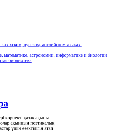
ра
рі көрнекті қазақ ақыны
е олар ақынның поэтикалық
тар үшін өзектілігін атап