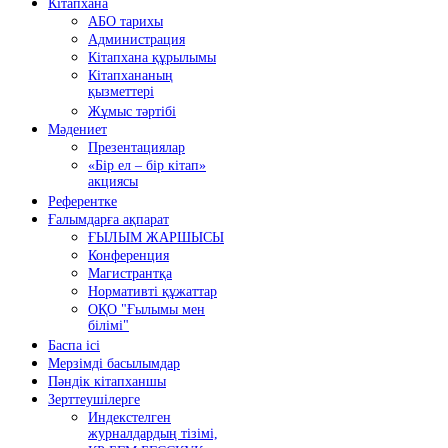
Кітапхана
АБО тарихы
Администрация
Кітапхана құрылымы
Кітапхананың
қызметтері
Жұмыс тәртібі
Мәдениет
Презентациялар
«Бір ел – бір кітап»
акциясы
Референтке
Ғалымдарға ақпарат
ҒЫЛЫМ ЖАРШЫСЫ
Конференция
Магистрантқа
Нормативті құжаттар
ОҚО "Ғылымы мен
білімі"
Баспа ісі
Мерзімді басылымдар
Пәндік кітапханшы
Зерттеушілерге
Индекстелген
журналдардың тізімі,