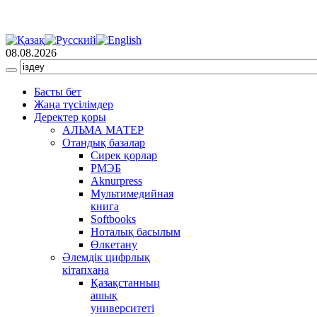
08.08.2026
Басты бет
Жаңа түсілімдер
Деректер қоры
АЛЬМА МАТЕР
Отандық базалар
Сирек қорлар
РМЭБ
Аknurpress
Мультимедийная
книга
Softbooks
Ноталық басылым
Өлкетану
Әлемдік цифрлық
кітапхана
Қазақстанның
ашық
университеті