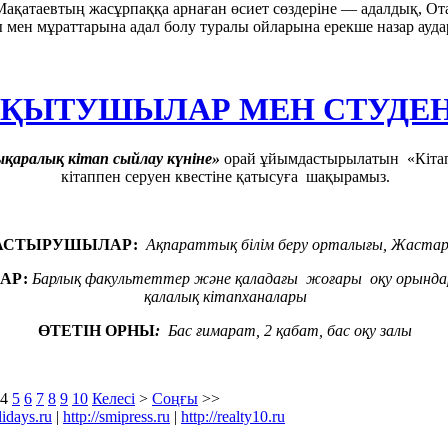
Мақатаевтың жасұрпаққа арнаған өсиет сөздеріне — адалдық, Ота
мен мұраттарына адал болу туралы ойларына ерекше назар ауда
ОҚЫТУШЫЛАР МЕН СТУДЕН
қаралық кітап сыйлау күніне»
орай ұйымдастырылатын «Кітап
кітаппен серуен квестіне қатысуға шақырамыз.
АСТЫРУШЫЛАР:
Ақпараттық білім беру орталығы,
Жастар
АР:
Барлық факультеттер және қаладағы
жоғары оқу орында
қалалық
кітапханалары
ӨТЕТІН ОРНЫ
:
Бас ғимарат, 2 қабат, бас оқу залы
4
5
6
7
8
9
10
Келесі
>
Соңғы
>>
lidays.ru
|
http://smipress.ru
|
http://realty10.ru