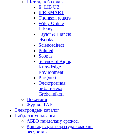
Шетелдік базалар
E_LIB UZ
IPR SMART
Thomson reuters
Wiley Online
Library
Taylor & Francis
eBooks
Sciencedirect
Polpred
Scopus
Science of Aging
Knowledge
Environment
ProQuest
Электронная
библиотека
Grebennikon
По химии
Журнал РАЕ
Электрондық каталог
Пайдаланушыларға
АББО пайдалану ережесі
Қашықтықтан оқытуда көмекші
ресурстар