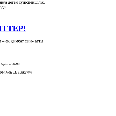
нға деген сүйіспеншілік,
рды.
ТТЕР!
 – ең қымбат сый» атты
 орталығы
ры мен Шымкент