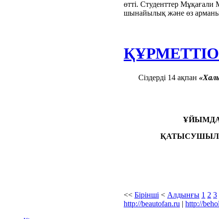
өтті. Студенттер Мұқағали 
шынайылық және өз арманы 
ҚҰРМЕТТІ
Сіздерді 14 ақпан
«Халы
ҰЙЫМД
ҚАТЫСУШЫЛ
<<
Бірінші
<
Алдынғы
1
2
3
http://beautofan.ru
|
http://beho