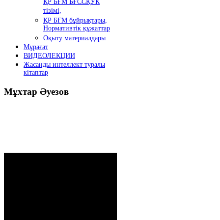
ҚР БҒМ БҒССҚУК
тізімі,
ҚР БҒМ бұйрықтары,
Нормативтік құжаттар
Оқыту материалдары
Мұрағат
ВИДЕОЛЕКЦИИ
Жасанды интеллект туралы
кітаптар
Мұхтар
Әуезов
Президенттің жолдауы