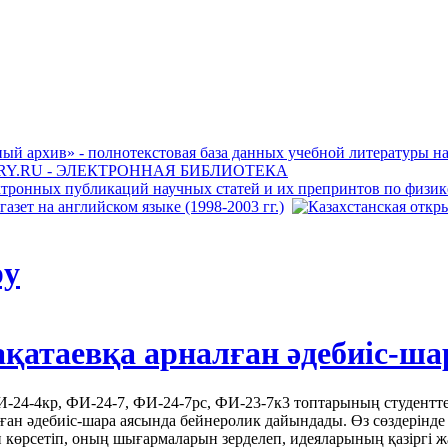
ру
қатаевқа арналған әдебиіс-ша
-24-4кр, ФИ-24-7, ФИ-24-7рс, ФИ-23-7к3 топтарының студентте
ған әдебиіс-шара аясында бейнеролик дайындады. Өз сөздерінд
көрсетіп, оның шығармаларын зерделеп, идеяларының қазіргі жас