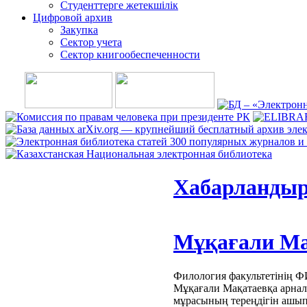
Студенттерге жетекшілік
Цифровой архив
Закупка
Сектор учета
Сектор книгообеспеченности
Хабарланды
Мұқағали Ма
Филология факультетінің ФИ
Мұқағали Мақатаевқа арнал
мұрасының тереңдігін ашып 